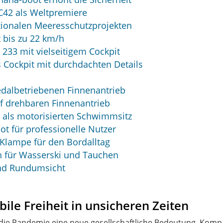
 C42 als Weltpremiere
ationalen Meeresschutzprojekten
 bis zu 22 km/h
 233 mit vielseitigem Cockpit
s Cockpit mit durchdachten Details
edalbetriebenen Finnenantrieb
uf drehbaren Finnenantrieb
t als motorisierten Schwimmsitz
ot für professionelle Nutzer
Klampe für den Bordalltag
h für Wasserski und Tauchen
 und Rundumsicht
ile Freiheit in unsicheren Zeiten
 die Pandemie eine neue gesellschaftliche Bedeutung. Kom