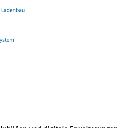
d Ladenbau
system