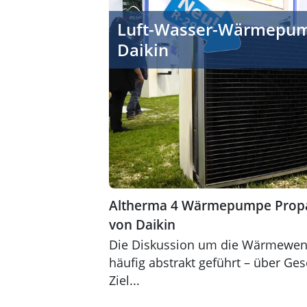
Altherma 4 Wärmepumpe Propan Geb
Luft-Wasser-Wärmepum
Daikin
Altherma 4 Wärmepumpe Prop
von Daikin
Die Diskussion um die Wärmewen
häufig abstrakt geführt – über Ges
Ziel...