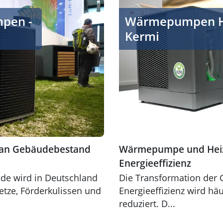
äudebestand von Daikin
Wärmepumpe und Heizkörper
pen -
Wärmepumpen He
Kermi
an Gebäudebestand
Wärmepumpe und Heiz
Energieeffizienz
de wird in Deutschland
Die Transformation der
etze, Förderkulissen und
Energieeffizienz wird h
reduziert. D...