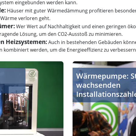
zsystem eingebunden werden kann.
e:
Häuser mit guter Wärmedämmung profitieren besonde
er Wärme verloren geht.
ümer:
Wer Wert auf Nachhaltigkeit und einen geringen ökol
agende Lösung, um den CO2-Ausstoß zu minimieren.
n Heizsystemen:
Auch in bestehenden Gebäuden könn
kombiniert werden, um die Energieeffizienz zu verbessern
umpen für den Gebäudebestand
Wärmepumpen zwischen Mark
Wärmepumpe: S
wachsenden
Installationszahl