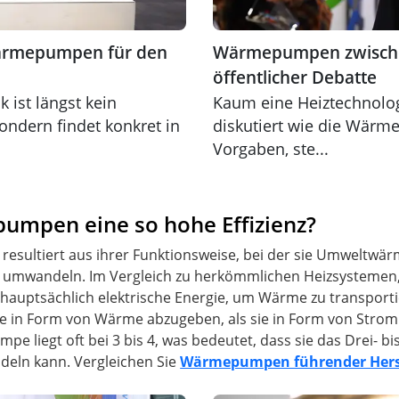
ärmepumpen für den
Wärmepumpen zwischen
öffentlicher Debatte
 ist längst kein
Kaum eine Heiztechnologi
ondern findet konkret in
diskutiert wie die Wärm
Vorgaben, ste...
mpen eine so hohe Effizienz?
esultiert aus ihrer Funktionsweise, bei der sie Umweltwär
 umwandeln. Im Vergleich zu herkömmlichen Heizsystemen,
tsächlich elektrische Energie, um Wärme zu transportiere
ie in Form von Wärme abzugeben, als sie in Form von Str
pe liegt oft bei 3 bis 4, was bedeutet, dass sie das Drei- b
deln kann. Vergleichen Sie
Wärmepumpen führender Herst