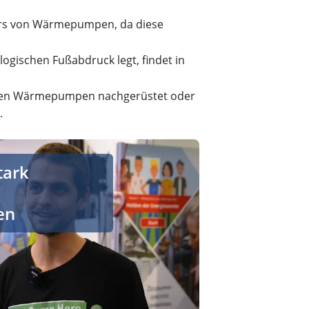
rs von Wärmepumpen, da diese
ogischen Fußabdruck legt, findet in
en Wärmepumpen nachgerüstet oder
.
t, Politik und öffentlicher Debatte
tark
en