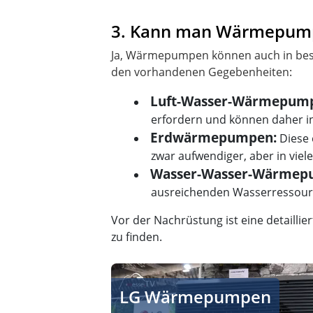
3. Kann man Wärmepump
Ja, Wärmepumpen können auch in best
Luft-Wasser-Wärmepum
erfordern und können daher i
Erdwärmepumpen:
Diese 
zwar aufwendiger, aber in viel
Wasser-Wasser-Wärmep
ausreichenden Wasserressour
Vor der Nachrüstung ist eine detailli
zu finden.
LG Wärmepumpe mit Propan hohe Effiz
LG Wärmepumpen