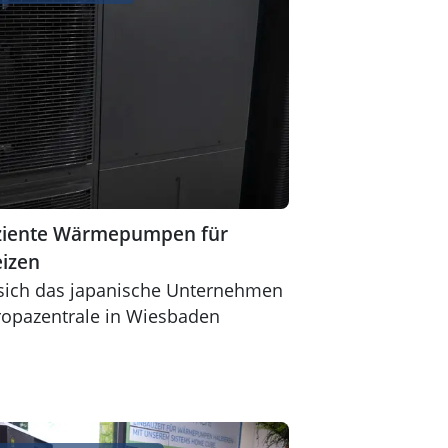
iziente Wärmepumpen für
eizen
t sich das japanische Unternehmen
ropazentrale in Wiesbaden
me Cube in Blockbauweise - Sistems