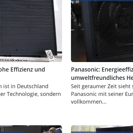
e Effizienz und
Panasonic: Energieeff
umweltfreundliches H
ist in Deutschland
Seit geraumer Zeit sieh
der Technologie, sondern
Panasonic mit seiner Eu
vollkommen...
ltemittel im Bestand
Innovative Wärmepumpe Ho