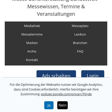
Messewissen, Termine &
Veranstaltungen
Mediathek
Messeplatz
Messetermine
Lexikon
Marken
Branchen
Archiv
FAQ
Kontakt
Ads schalten
Login
Für die Optimierung der Webseite nutzen wir Google Analytics,
dazu sind Cookies erforderlich. Hierfür benötigen wir Ihre
Zustimmung:
policies.google.com/privacy?hl=de
Copyright © Deutsche Messefilm & Medien GmbH
Folgen Sie uns:
Ja
Nein
Über uns
Impressum
AGB
Datenschutz