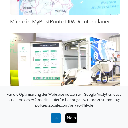
Michelin MyBestRoute LKW-Routenplaner
Für die Optimierung der Webseite nutzen wir Google Analytics, dazu
sind Cookies erforderlich. Hierfür benötigen wir Ihre Zustimmung:
Vernetztes Logistikkonzept letzte Meile
policies.google.com/privacy?hl=de
Ja
Nein