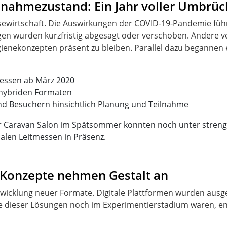
nahmezustand: Ein Jahr voller Umbrüc
ewirtschaft. Die Auswirkungen der COVID-19-Pandemie führ
gen wurden kurzfristig abgesagt oder verschoben. Andere ve
enekonzepten präsent zu bleiben. Parallel dazu begannen er
essen ab März 2020
 hybriden Formaten
und Besuchern hinsichtlich Planung und Teilnahme
r Caravan Salon im Spätsommer konnten noch unter strengen
nalen Leitmessen in Präsenz.
e Konzepte nehmen Gestalt an
wicklung neuer Formate. Digitale Plattformen wurden ausge
ele dieser Lösungen noch im Experimentierstadium waren, en