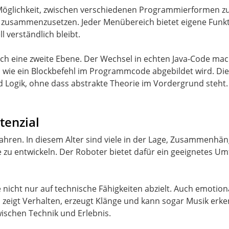
e Möglichkeit, zwischen verschiedenen Programmierformen zu
p zusammenzusetzen. Jeder Menübereich bietet eigene Funkt
l verständlich bleibt.
sich eine zweite Ebene. Der Wechsel in echten Java-Code mac
, wie ein Blockbefehl im Programmcode abgebildet wird. Dies
d Logik, ohne dass abstrakte Theorie im Vordergrund steht.
tenzial
 Jahren. In diesem Alter sind viele in der Lage, Zusammenhä
u entwickeln. Der Roboter bietet dafür ein geeignetes Umfe
nicht nur auf technische Fähigkeiten abzielt. Auch emotional
 zeigt Verhalten, erzeugt Klänge und kann sogar Musik erk
ischen Technik und Erlebnis.