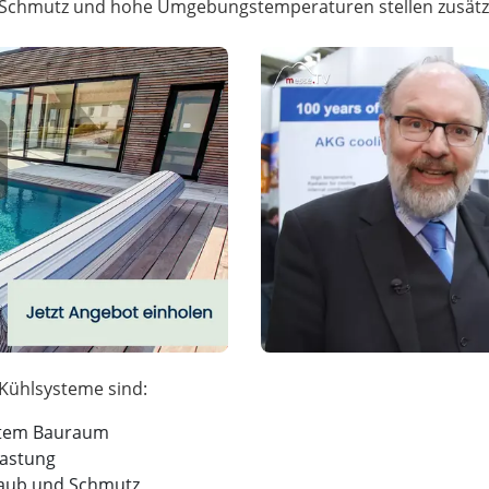
b, Schmutz und hohe Umgebungstemperaturen stellen zusätz
nztem Bauraum
lastung
taub und Schmutz