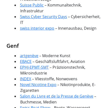
Suisse Public
– Kommunaltechnik,
Infrastruktur
Swiss Cyber Security Days
– Cybersicherheit,
IT
swiss interior expo
– Innenausbau, Design
Genf
artgenève
– Moderne Kunst
EBACE
– Geschäftsluftfahrt, Aviation
EPHJ-EPMT-SMT
– Präzisionstechnik,
Mikroindustrie
INDEX
– Vliesstoffe, Nonwovens
Novel Nicotine Expo
– Nikotinprodukte, E-
Zigaretten
Salon du Livre et de la Presse de Genève
–
Buchmesse, Medien
Swiss Boat Show
– Boote, Wassersport