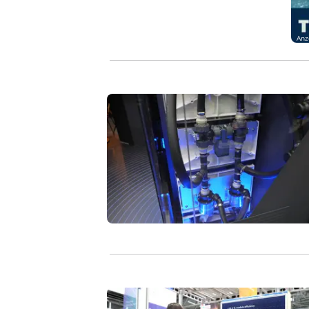
Anz
Langzeitspeicher für mehr erneuerbar
Perowskit-Silizium-Tandemzellen für