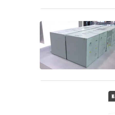
Natrium-Ionen-Batterien für große En