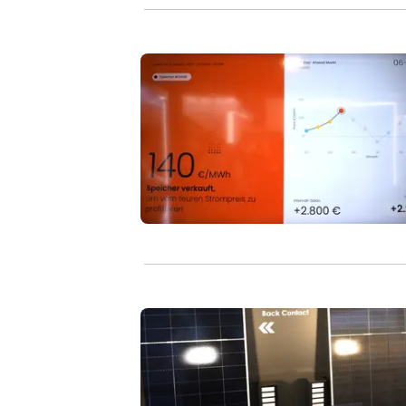
Batteriespeicher nutzen Strommarkt 
Topcon-Module liefern mehr Ertrag b