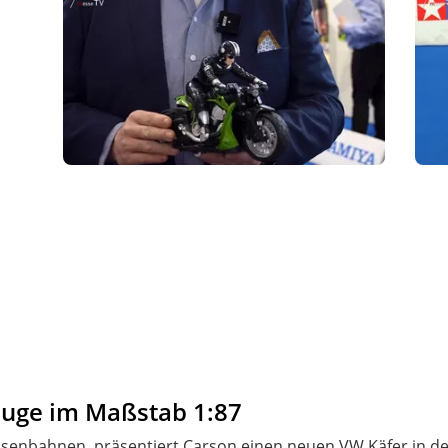
euge im Maßstab 1:87
senbahnen, präsentiert Carson einen neuen VW Käfer in den