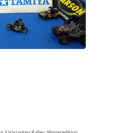
 3 Varianten Ralley, Winteredition