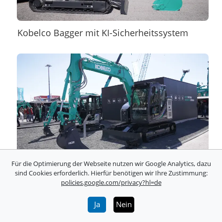
Kobelco Bagger mit KI-Sicherheitssystem
Für die Optimierung der Webseite nutzen wir Google Analytics, dazu
Kobelco vollelektrische Minibagger SK20 &
sind Cookies erforderlich. Hierfür benötigen wir Ihre Zustimmung:
policies.google.com/privacy?hl=de
SK90
Ja
Nein