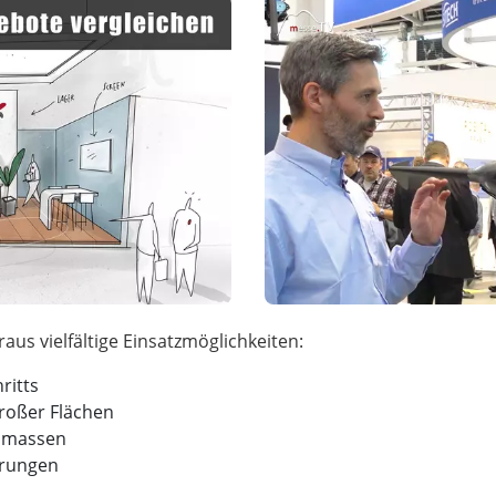
ritts
roßer Flächen
dmassen
erungen