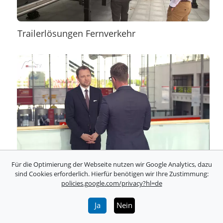
Trailerlösungen Fernverkehr
Für die Optimierung der Webseite nutzen wir Google Analytics, dazu
Transport- und Logistikbranche:
sind Cookies erforderlich. Hierfür benötigen wir Ihre Zustimmung:
policies.google.com/privacy?hl=de
Konjunkturelle Entwicklung
Ja
Nein