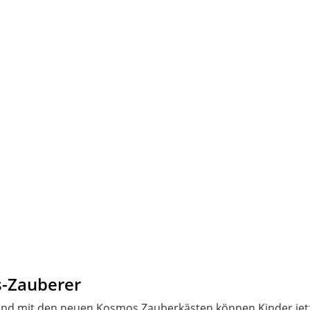
s-Zauberer
 und mit den neuen Kosmos Zauberkästen können Kinder jetzt