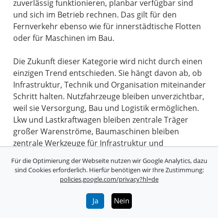
zuverlässig funktionieren, planbar verfügbar sind
und sich im Betrieb rechnen. Das gilt für den
Fernverkehr ebenso wie für innerstädtische Flotten
oder für Maschinen im Bau.
Die Zukunft dieser Kategorie wird nicht durch einen
einzigen Trend entschieden. Sie hängt davon ab, ob
Infrastruktur, Technik und Organisation miteinander
Schritt halten. Nutzfahrzeuge bleiben unverzichtbar,
weil sie Versorgung, Bau und Logistik ermöglichen.
Lkw und Lastkraftwagen bleiben zentrale Träger
großer Warenströme, Baumaschinen bleiben
zentrale Werkzeuge für Infrastruktur und
Stadtentwicklung. Der Wandel ist notwendig, aber er
Für die Optimierung der Webseite nutzen wir Google Analytics, dazu
wird sich an der Praxis messen lassen: an
sind Cookies erforderlich. Hierfür benötigen wir Ihre Zustimmung:
Zuverlässigkeit, Sicherheit und daran, ob die
policies.google.com/privacy?hl=de
Systeme im Alltag wirklich funktionieren.
Ja
Nein