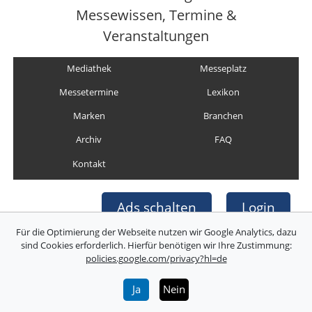
Messewissen, Termine &
Veranstaltungen
Mediathek
Messeplatz
Messetermine
Lexikon
Marken
Branchen
Archiv
FAQ
Kontakt
Ads schalten
Login
Für die Optimierung der Webseite nutzen wir Google Analytics, dazu
sind Cookies erforderlich. Hierfür benötigen wir Ihre Zustimmung:
policies.google.com/privacy?hl=de
Copyright © Deutsche Messefilm & Medien GmbH
Folgen Sie uns:
Ja
Nein
Über uns
Impressum
AGB
Datenschutz