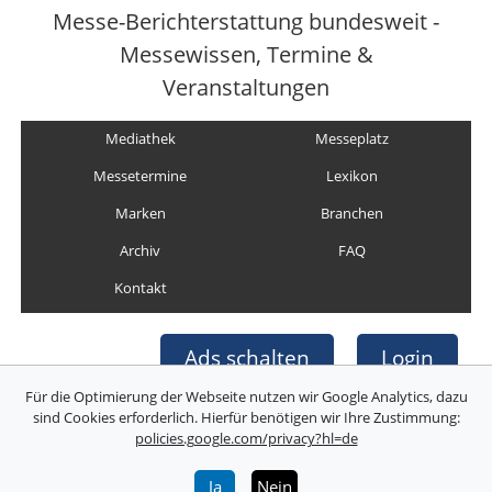
Messe-Berichterstattung bundesweit -
Messewissen, Termine &
Veranstaltungen
Mediathek
Messeplatz
Messetermine
Lexikon
Marken
Branchen
Archiv
FAQ
Kontakt
Ads schalten
Login
Für die Optimierung der Webseite nutzen wir Google Analytics, dazu
sind Cookies erforderlich. Hierfür benötigen wir Ihre Zustimmung:
policies.google.com/privacy?hl=de
Copyright © Deutsche Messefilm & Medien GmbH
Folgen Sie uns:
Ja
Nein