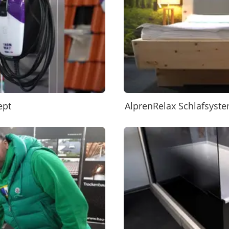
ept
AlprenRelax Schlafsyste