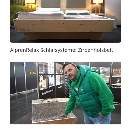
AlprenRelax Schlafsysteme: Zirbenholzbett