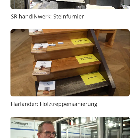
SR handINwerk: Steinfurnier
Harlander: Holztreppensanierung