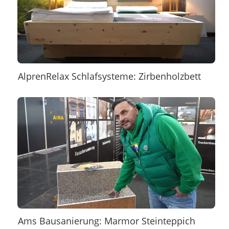
AlprenRelax Schlafsysteme: Zirbenholzbett
Ams Bausanierung: Marmor Steinteppich