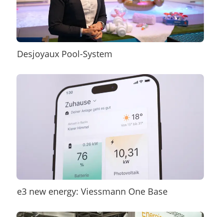
Desjoyaux Pool-System
e3 new energy: Viessmann One Base