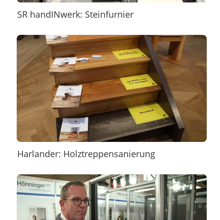
SR handINwerk: Steinfurnier
Harlander: Holztreppensanierung