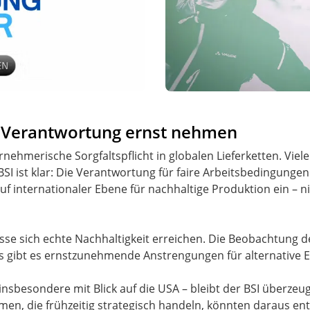
e Verantwortung ernst nehmen
ternehmerische Sorgfaltspflicht in globalen Lieferketten. V
BSI ist klar: Die Verantwortung für faire Arbeitsbedingunge
uf internationaler Ebene für nachhaltige Produktion ein –
se sich echte Nachhaltigkeit erreichen. Die Beobachtung de
s gibt es ernstzunehmende Anstrengungen für alternative E
insbesondere mit Blick auf die USA – bleibt der BSI überzeugt
en, die frühzeitig strategisch handeln, könnten daraus e