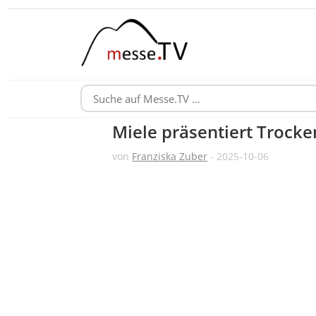
Miele präsentiert Trock
von
Franziska Zuber
- 2025-10-06