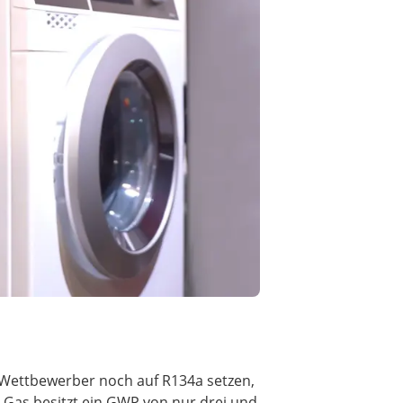
 Wettbewerber noch auf R134a setzen,
 Gas besitzt ein GWP von nur drei und