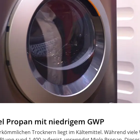
tel Propan mit niedrigem GWP
rkömmlichen Trocknern liegt im Kältemittel. Während viele
P) von rund 1.400 aufweist, verwendet Miele Propan. Dieses