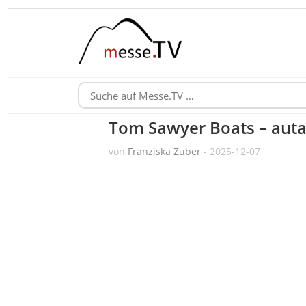
Tom Sawyer Boats – aut
von
Franziska Zuber
- 2025-12-07