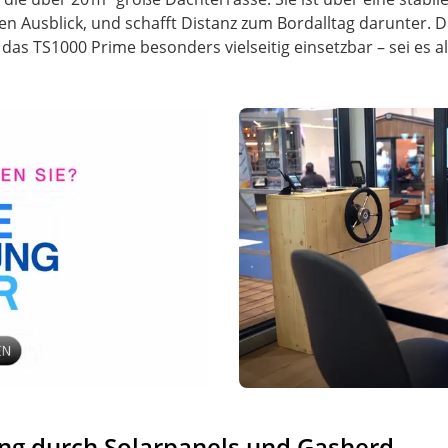
en Ausblick, und schafft Distanz zum Bordalltag darunter. 
s TS1000 Prime besonders vielseitig einsetzbar – sei es als
ng durch Solarpanels und Gasherd