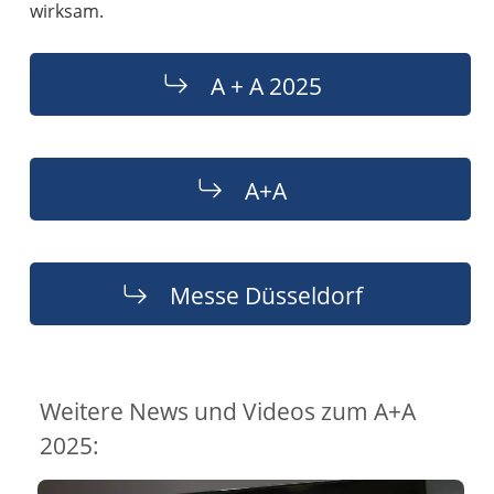
wirksam.
A + A 2025
A+A
Messe Düsseldorf
Weitere News und Videos zum A+A
2025: