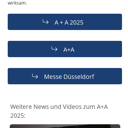
wirksam.
A + A 2025
A+A
Messe Düsseldorf
Weitere News und Videos zum A+A
2025: