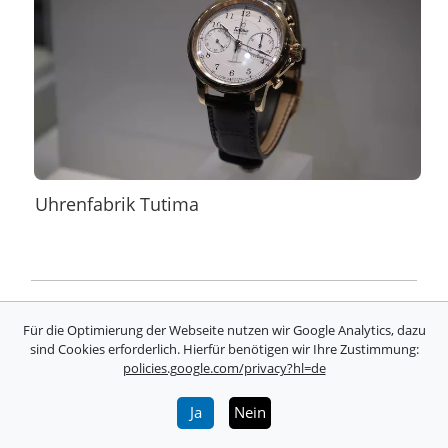
Uhrenfabrik Tutima
Messe-Berichterstattung bundesweit -
Für die Optimierung der Webseite nutzen wir Google Analytics, dazu
Messewissen, Termine &
sind Cookies erforderlich. Hierfür benötigen wir Ihre Zustimmung:
Veranstaltungen
policies.google.com/privacy?hl=de
Ja
Nein
Mediathek
Messeplatz