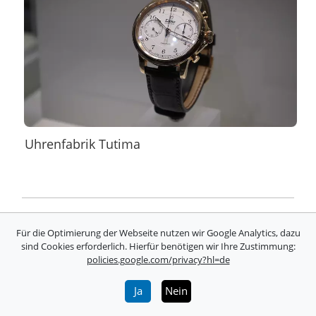
Uhrenfabrik Tutima
Messe-Berichterstattung bundesweit -
Für die Optimierung der Webseite nutzen wir Google Analytics, dazu
Messewissen, Termine &
sind Cookies erforderlich. Hierfür benötigen wir Ihre Zustimmung:
Veranstaltungen
policies.google.com/privacy?hl=de
Ja
Nein
Mediathek
Messeplatz