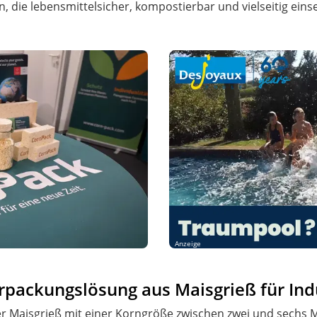
, die lebensmittelsicher, kompostierbar und vielseitig eins
Anzeige
rpackungslösung aus Maisgrieß für Ind
ter Maisgrieß mit einer Korngröße zwischen zwei und sechs