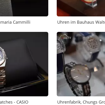
amaria Cammilli
Uhren im Bauhaus Walt
atches - CASIO
Uhrenfabrik, Chungs Gr