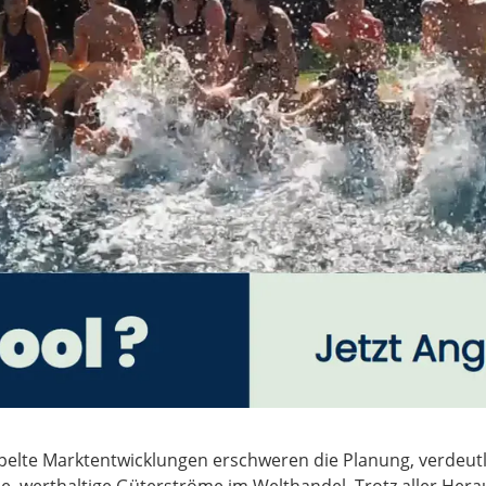
elte Marktentwicklungen erschweren die Planung, verdeutli
e, werthaltige Güterströme im Welthandel. Trotz aller Hera