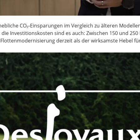
bliche CO₂-Einsparungen im Vergleich zu älteren Modellen 
 die Investitionskosten sind es auch: Zwischen 150 und 250 
e Flottenmodernisierung derzeit als der wirksamste Hebel fü