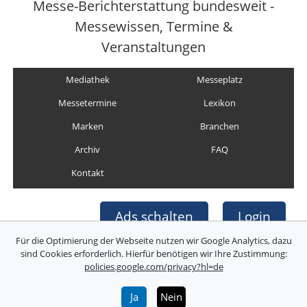
Messe-Berichterstattung bundesweit -
Messewissen, Termine &
Veranstaltungen
Mediathek
Messeplatz
Messetermine
Lexikon
Marken
Branchen
Archiv
FAQ
Kontakt
Ads schalten
Login
Für die Optimierung der Webseite nutzen wir Google Analytics, dazu
sind Cookies erforderlich. Hierfür benötigen wir Ihre Zustimmung:
policies.google.com/privacy?hl=de
Copyright © Deutsche Messefilm & Medien GmbH
Folgen Sie uns:
Ja
Nein