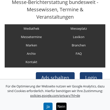
Messe-Berichterstattung bundesweit -
Messewissen, Termine &
Veranstaltungen
Mediathek
Messeplatz
Messetermine
Lexikon
Marken
Branchen
Archiv
FAQ
Kontakt
Ads schalten
Login
Für die Optimierung der Webseite nutzen wir Google Analytics, dazu
sind Cookies erforderlich. Hierfür benötigen wir Ihre Zustimmung:
policies.google.com/privacy?hl=de
Copyright © Deutsche Messefilm & Medien GmbH
Folgen Sie uns:
Ja
Nein