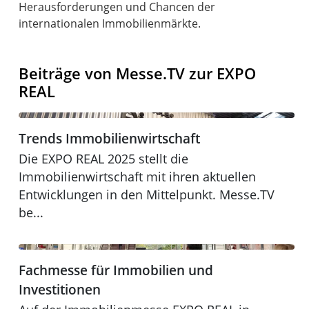
Herausforderungen und Chancen der
internationalen Immobilienmärkte.
Beiträge von Messe.TV zur EXPO
REAL
Trends Immobilienwirtschaft
Trends Immobilienwirtschaft
Expo Real 2025
Die EXPO REAL 2025 stellt die
Immobilienwirtschaft mit ihren aktuellen
Entwicklungen in den Mittelpunkt. Messe.TV
be...
Fachmesse für Immobilien und Investitionen
Fachmesse für Immobilien und
Expo Real 2024
Investitionen