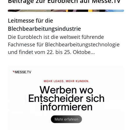
Beiträge zur Euroblech auf Messe.TV
Leitmesse für die Blechbearbeitungsindustrie
Leitmesse für die
EUROBLECH 2024
Blechbearbeitungsindustrie
Die Euroblech ist die weltweit führende
Fachmesse für Blechbearbeitungstechnologie
und findet vom 22. bis 25. Oktobe...