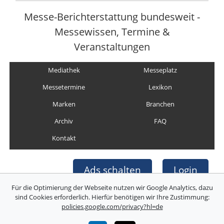
Messe-Berichterstattung bundesweit -
Messewissen, Termine &
Veranstaltungen
Mediathek
Messeplatz
Messetermine
Lexikon
Marken
Branchen
Archiv
FAQ
Kontakt
Ads schalten
Login
Für die Optimierung der Webseite nutzen wir Google Analytics, dazu
sind Cookies erforderlich. Hierfür benötigen wir Ihre Zustimmung:
policies.google.com/privacy?hl=de
Copyright © Deutsche Messefilm & Medien GmbH
Folgen Sie uns: