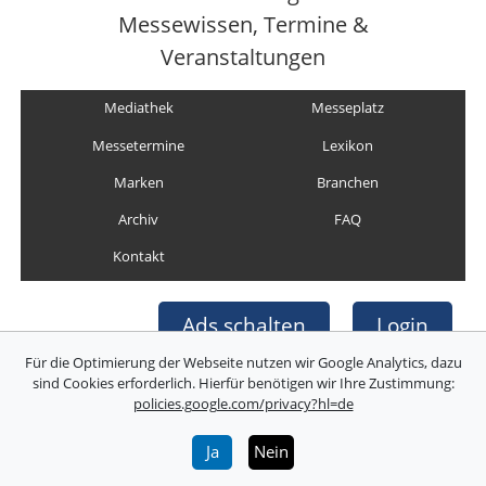
Messewissen, Termine &
Veranstaltungen
Mediathek
Messeplatz
Messetermine
Lexikon
Marken
Branchen
Archiv
FAQ
Kontakt
Ads schalten
Login
Für die Optimierung der Webseite nutzen wir Google Analytics, dazu
sind Cookies erforderlich. Hierfür benötigen wir Ihre Zustimmung:
policies.google.com/privacy?hl=de
Copyright © Deutsche Messefilm & Medien GmbH
Folgen Sie uns:
Ja
Nein
Über uns
Impressum
AGB
Datenschutz