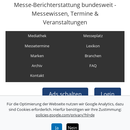
Messe-Berichterstattung bundesweit -
Messewissen, Termine &
Veranstaltungen
Mediathek
Messeplatz
Messetermine
Lexikon
Marken
Branchen
Archiv
FAQ
Kontakt
Ads schalten
Login
Für die Optimierung der Webseite nutzen wir Google Analytics, dazu
sind Cookies erforderlich. Hierfür benötigen wir Ihre Zustimmung:
policies.google.com/privacy?hl=de
Copyright © Deutsche Messefilm & Medien GmbH
Folgen Sie uns:
Ja
Nein