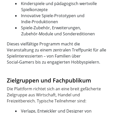
Kinderspiele und pädagogisch wertvolle
Spielkonzepte
Innovative Spiele‑Prototypen und
Indie‑Produktionen
Spiele‑Zubehör, Erweiterungen,
Zubehör‑Module und Sondereditionen
Dieses vielfältige Programm macht die
Veranstaltung zu einem zentralen Treffpunkt für alle
Spielinteressierten – von Familien über
Social‑Gamers bis zu engagierten Hobbyspielern.
Zielgruppen und Fachpublikum
Die Plattform richtet sich an eine breit gefächerte
Zielgruppe aus Wirtschaft, Handel und
Verlage, Entwickler und Designer von