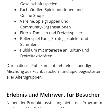
Gesellschaftsspielen
Fachhändler, Spieleboutiquen und
Online‑Shops
Vereine, Spielgruppen und
Community‑Organisationen
Eltern, Familien und Freizeitspieler
Rollenspiel‑Fans, Strategiespieler und
Sammler
Publikum mit Interesse an Kultur‑ und
Freizeitaktivitäten
Durch dieses Publikum entsteht eine lebendige
Mischung aus Fachbesuchern und Spielbegeisterten
aller Altersgruppen.
Erlebnis und Mehrwert für Besucher
Neben der Produktausstellung bietet das Programm