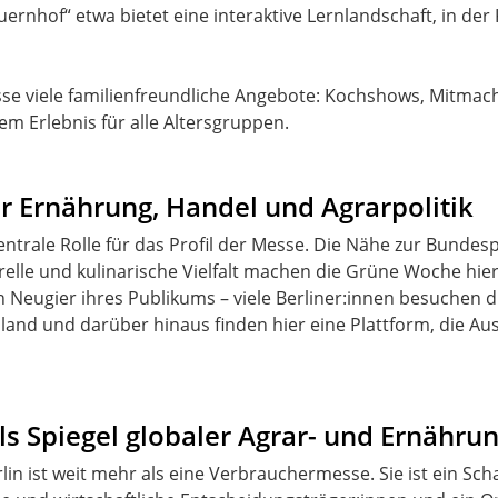
auernhof“ etwa bietet eine interaktive Lernlandschaft, in d
se viele familienfreundliche Angebote: Kochshows, Mitmac
 Erlebnis für alle Altersgruppen.
ür Ernährung, Handel und Agrarpolitik
zentrale Rolle für das Profil der Messe. Die Nähe zur Bundesp
urelle und kulinarische Vielfalt machen die Grüne Woche hie
en Neugier ihres Publikums – viele Berliner:innen besuchen 
and und darüber hinaus finden hier eine Plattform, die A
ls Spiegel globaler Agrar- und Ernähr
in ist weit mehr als eine Verbrauchermesse. Sie ist ein Sch