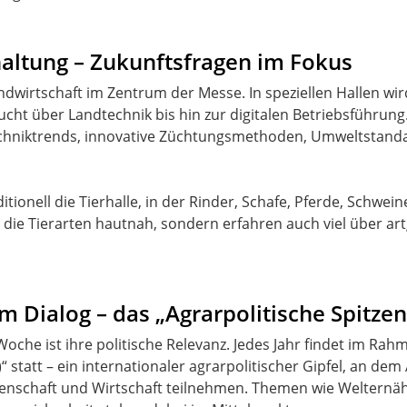
haltung – Zukunftsfragen im Fokus
andwirtschaft im Zentrum der Messe. In speziellen Hallen wi
ucht über Landtechnik bis hin zur digitalen Betriebsführun
chniktrends, innovative Züchtungsmethoden, Umweltstand
itionell die Tierhalle, in der Rinder, Schafe, Pferde, Schwei
 die Tierarten hautnah, sondern erfahren auch viel über ar
im Dialog – das „Agrarpolitische Spitzen
che ist ihre politische Relevanz. Jedes Jahr findet im Ra
 statt – ein internationaler agrarpolitischer Gipfel, an dem
senschaft und Wirtschaft teilnehmen. Themen wie Welternä