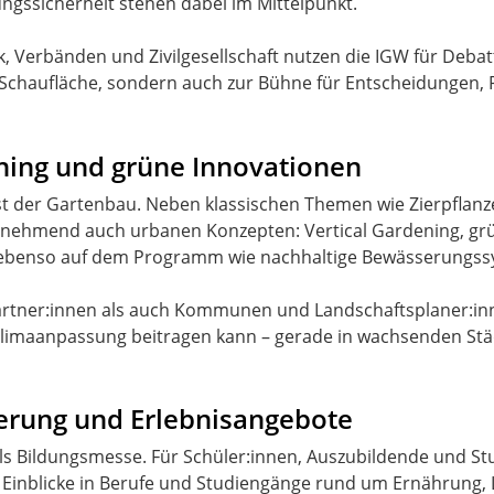
ngssicherheit stehen dabei im Mittelpunkt.
k, Verbänden und Zivilgesellschaft nutzen die IGW für Deb
ning und grüne Innovationen
st der Gartenbau. Neben klassischen Themen wie Zierpflanz
unehmend auch urbanen Konzepten: Vertical Gardening, gr
ebenso auf dem Programm wie nachhaltige Bewässerungssy
gärtner:innen als auch Kommunen und Landschaftsplaner:inn
 Klimaanpassung beitragen kann – gerade in wachsenden Stä
erung und Erlebnisangebote
s Bildungsmesse. Für Schüler:innen, Auszubildende und Stu
 Einblicke in Berufe und Studiengänge rund um Ernährung,