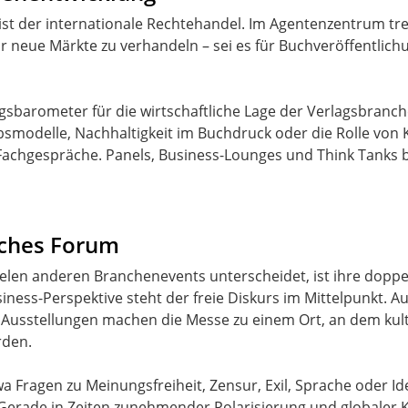
ist der internationale Rechtehandel. Im Agentenzentrum tre
 neue Märkte zu verhandeln – sei es für Buchveröffentlich
ngsbarometer für die wirtschaftliche Lage der Verlagsbranch
smodelle, Nachhaltigkeit im Buchdruck oder die Rolle von Kü
achgespräche. Panels, Business-Lounges und Think Tanks b
isches Forum
elen anderen Branchenevents unterscheidet, ist ihre doppe
siness-Perspektive steht der freie Diskurs im Mittelpunkt. 
Ausstellungen machen die Messe zu einem Ort, an dem kultur
rden.
wa Fragen zu Meinungsfreiheit, Zensur, Exil, Sprache oder Id
. Gerade in Zeiten zunehmender Polarisierung und globaler 