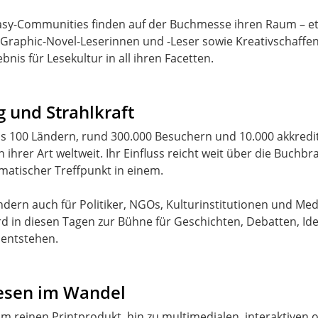
sy-Communities finden auf der Buchmesse ihren Raum – etw
Graphic-Novel-Leserinnen und -Leser sowie Kreativschaffen
is für Lesekultur in all ihren Facetten.
 und Strahlkraft
ls 100 Ländern, rund 300.000 Besuchern und 10.000 akkredit
hrer Art weltweit. Ihr Einfluss reicht weit über die Buchbra
matischer Treffpunkt in einem.
ondern auch für Politiker, NGOs, Kulturinstitutionen und 
ird in diesen Tagen zur Bühne für Geschichten, Debatten, 
Lesen im Wandel
 reinen Printprodukt, hin zu multimedialen, interaktiven od