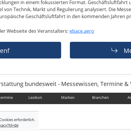
klungen in einem fokussierten Format. Geschäftsluftfahrt u
 von Technik, Markt und Regulierung analysiert. Die Messe 
 europäische Geschäftsluftfahrt in den kommenden Jahren 
der Webseite des Veranstalters:
ebace.aero
enf
Me
rstattung bundesweit - Messewissen, Termine & 
termine
Lexikon
Marken
Branchen
A
Cookies erforderlich.
ivacy?hl=de