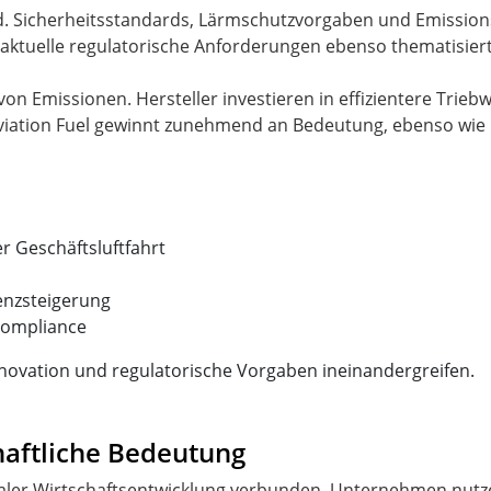
eld. Sicherheitsstandards, Lärmschutzvorgaben und Emissi
aktuelle regulatorische Anforderungen ebenso thematisiert 
 von Emissionen. Hersteller investieren in effizientere Tri
Aviation Fuel gewinnt zunehmend an Bedeutung, ebenso wie 
r Geschäftsluftfahrt
ienzsteigerung
Compliance
nnovation und regulatorische Vorgaben ineinandergreifen.
aftliche Bedeutung
obaler Wirtschaftsentwicklung verbunden. Unternehmen nutz