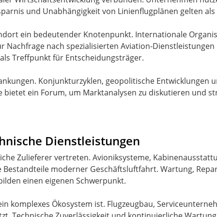
ersparnis und Unabhängigkeit von Linienflugplänen gelten al
tandort ein bedeutender Knotenpunkt. Internationale Organi
Nachfrage nach spezialisierten Aviation-Dienstleistungen b
 als Treffpunkt für Entscheidungsträger.
wankungen. Konjunkturzyklen, geopolitische Entwicklungen 
e bietet ein Forum, um Marktanalysen zu diskutieren und st
chnische Dienstleistungen
eiche Zulieferer vertreten. Avioniksysteme, Kabinenausst
 Bestandteile moderner Geschäftsluftfahrt. Wartung, Repa
ilden einen eigenen Schwerpunkt.
 ein komplexes Ökosystem ist. Flugzeugbau, Serviceunterne
t. Technische Zuverlässigkeit und kontinuierliche Wartung 