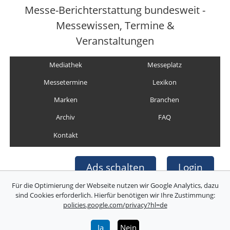
Messe-Berichterstattung bundesweit -
Messewissen, Termine &
Veranstaltungen
Mediathek
Messeplatz
Messetermine
Lexikon
Marken
Branchen
Archiv
FAQ
Kontakt
Ads schalten
Login
Für die Optimierung der Webseite nutzen wir Google Analytics, dazu
sind Cookies erforderlich. Hierfür benötigen wir Ihre Zustimmung:
policies.google.com/privacy?hl=de
Copyright © Deutsche Messefilm & Medien GmbH
Folgen Sie uns:
Ja
Nein