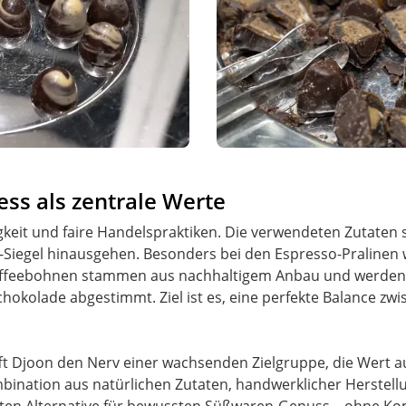
ess als zentrale Werte
keit und faire Handelspraktiken. Die verwendeten Zutaten s
-Siegel hinausgehen. Besonders bei den Espresso-Pralinen wi
Kaffeebohnen stammen aus nachhaltigem Anbau und werden 
Schokolade abgestimmt. Ziel ist es, eine perfekte Balance z
ft Djoon den Nerv einer wachsenden Zielgruppe, die Wert a
mbination aus natürlichen Zutaten, handwerklicher Herstell
echten Alternative für bewussten Süßwaren-Genuss – ohne 