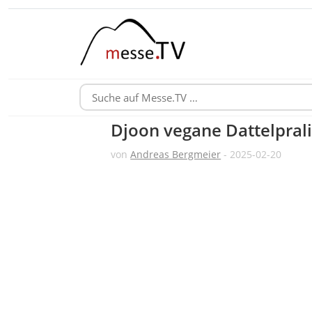
Djoon vegane Dattelpral
von
Andreas Bergmeier
- 2025-02-20