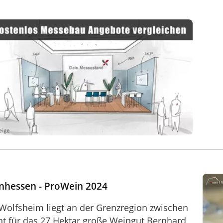
nhessen - ProWein 2024
Wolfsheim liegt an der Grenzregion zwischen
t für das 27 Hektar große Weingut Bernhard