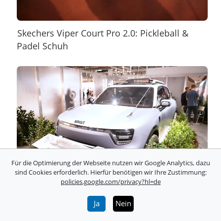
Skechers Viper Court Pro 2.0: Pickleball &
Padel Schuh
Für die Optimierung der Webseite nutzen wir Google Analytics, dazu
sind Cookies erforderlich. Hierfür benötigen wir Ihre Zustimmung:
policies.google.com/privacy?hl=de
Smart: Concept #5 vollelektrischer midsize
SUV
Ja
Nein