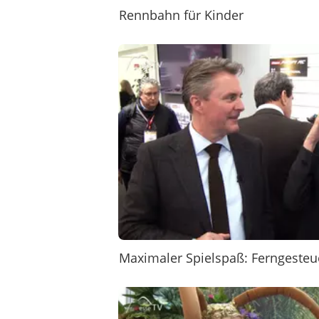
Rennbahn für Kinder
Maximaler Spielspaß: Ferngesteu