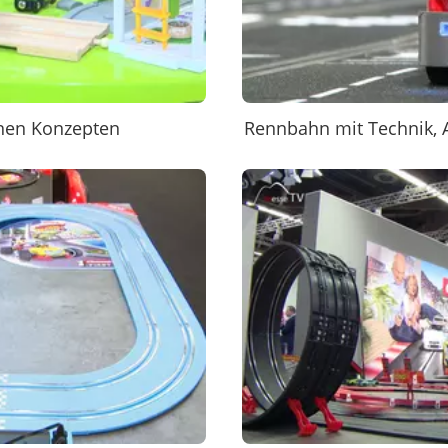
rnen Konzepten
Rennbahn mit Technik, 