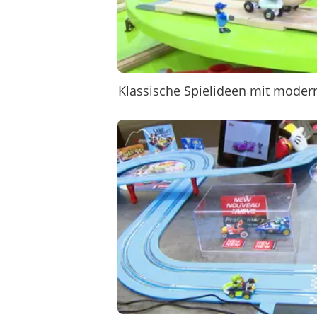
Klassische Spielideen mit mode