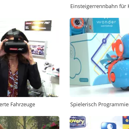
Einsteigerrennbahn für 
erte Fahrzeuge
Spielerisch Programmie