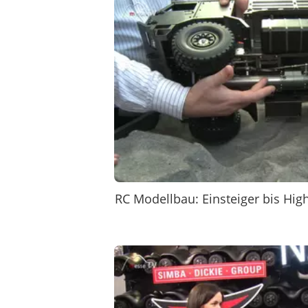
RC Modellbau: Einsteiger bis Hig