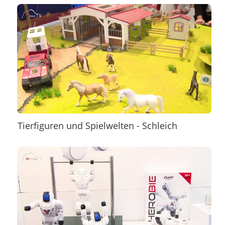
Tierfiguren und Spielwelten - Schleich