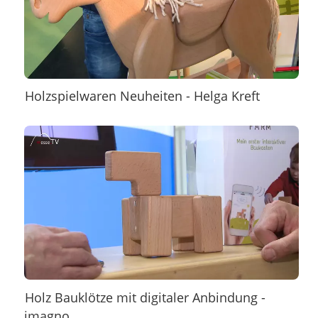
Holzspielwaren Neuheiten - Helga Kreft
Holz Bauklötze mit digitaler Anbindung -
imagno