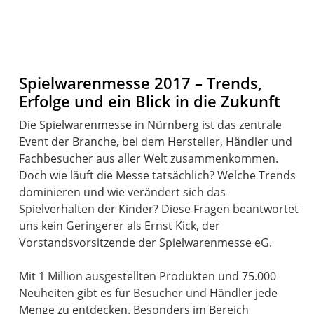
Spielwarenmesse 2017 – Trends,
Erfolge und ein Blick in die Zukunft
Die Spielwarenmesse in Nürnberg ist das zentrale
Event der Branche, bei dem Hersteller, Händler und
Fachbesucher aus aller Welt zusammenkommen.
Doch wie läuft die Messe tatsächlich? Welche Trends
dominieren und wie verändert sich das
Spielverhalten der Kinder? Diese Fragen beantwortet
uns kein Geringerer als Ernst Kick, der
Vorstandsvorsitzende der Spielwarenmesse eG.
Mit 1 Million ausgestellten Produkten und 75.000
Neuheiten gibt es für Besucher und Händler jede
Menge zu entdecken. Besonders im Bereich