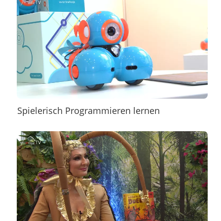
Spielerisch Programmieren lernen