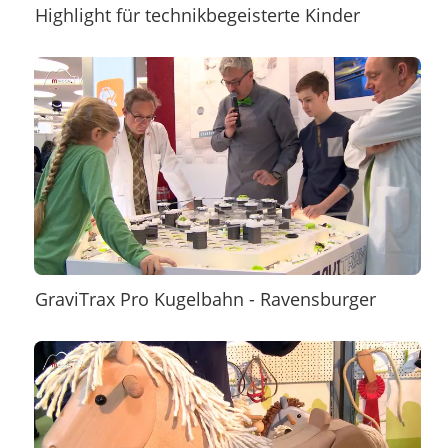
Highlight für technikbegeisterte Kinder
GraviTrax Pro Kugelbahn - Ravensburger