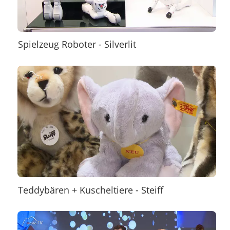
Spielzeug Roboter - Silverlit
Teddybären + Kuscheltiere - Steiff