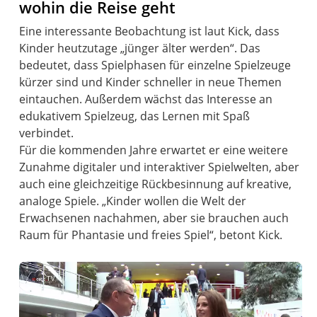
wohin die Reise geht
Eine interessante Beobachtung ist laut Kick, dass
Kinder heutzutage „jünger älter werden“. Das
bedeutet, dass Spielphasen für einzelne Spielzeuge
kürzer sind und Kinder schneller in neue Themen
eintauchen. Außerdem wächst das Interesse an
edukativem Spielzeug, das Lernen mit Spaß
verbindet.
Für die kommenden Jahre erwartet er eine weitere
Zunahme digitaler und interaktiver Spielwelten, aber
auch eine gleichzeitige Rückbesinnung auf kreative,
analoge Spiele. „Kinder wollen die Welt der
Erwachsenen nachahmen, aber sie brauchen auch