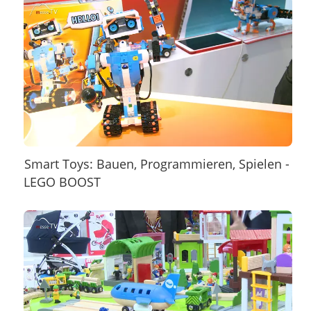
Smart Toys: Bauen, Programmieren, Spielen -
LEGO BOOST