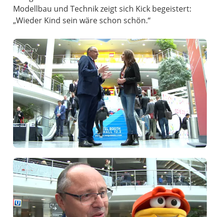
Modellbau und Technik zeigt sich Kick begeistert:
„Wieder Kind sein wäre schon schön.“