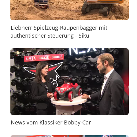
Liebherr Spielzeug-Raupenbagger mit
authentischer Steuerung - Siku
News vom Klassiker Bobby-Car