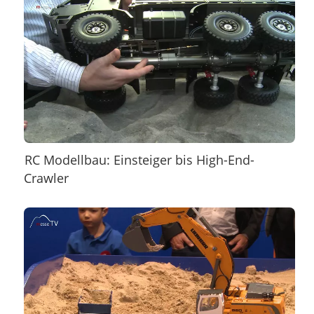
RC Modellbau: Einsteiger bis High-End-
Crawler