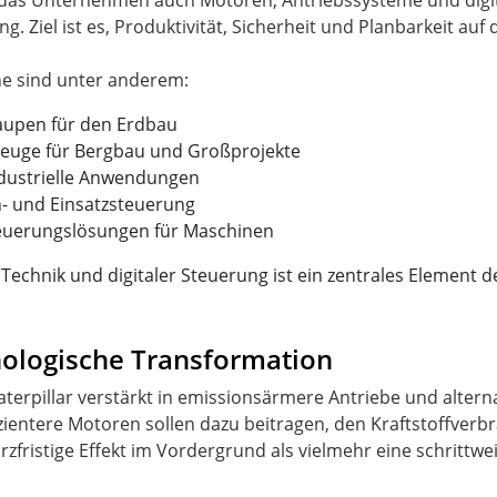
 das Unternehmen auch Motoren, Antriebssysteme und digit
Ziel ist es, Produktivität, Sicherheit und Planbarkeit auf 
aupen für den Erdbau
zeuge für Bergbau und Großprojekte
ndustrielle Anwendungen
en- und Einsatzsteuerung
euerungslösungen für Maschinen
chnik und digitaler Steuerung ist ein zentrales Element de
nologische Transformation
 Caterpillar verstärkt in emissionsärmere Antriebe und alter
zientere Motoren sollen dazu beitragen, den Kraftstoffver
urzfristige Effekt im Vordergrund als vielmehr eine schritt