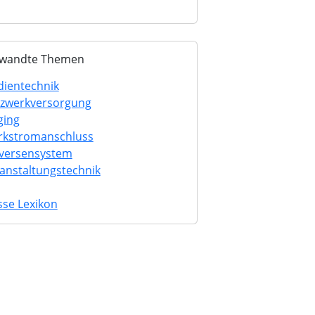
wandte Themen
ientechnik
zwerkversorgung
ging
rkstromanschluss
versensystem
anstaltungstechnik
se Lexikon