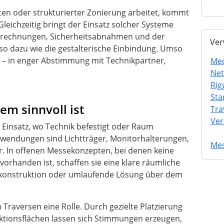
kten oder strukturierter Zonierung arbeitet, kommt
leichzeitig bringt der Einsatz solcher Systeme
Berechnungen, Sicherheitsabnahmen und der
Ver
o dazu wie die gestalterische Einbindung. Umso
ng – in enger Abstimmung mit Technikpartner,
Med
Net
Rig
Sta
m sinnvoll ist
Tra
Ver
Einsatz, wo Technik befestigt oder Raum
Anwendungen sind Lichtträger, Monitorhalterungen,
Mes
 In offenen Messekonzepten, bei denen keine
rhanden ist, schaffen sie eine klare räumliche
nkonstruktion oder umlaufende Lösung über dem
Traversen eine Rolle. Durch gezielte Platzierung
ektionsflächen lassen sich Stimmungen erzeugen,