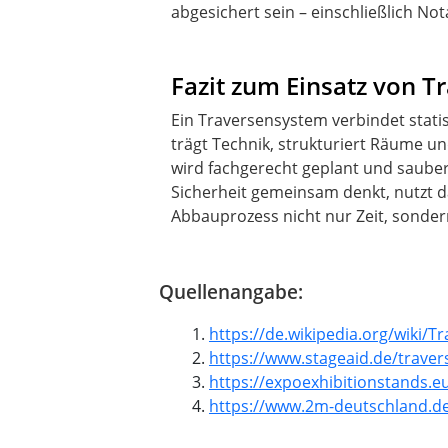
abgesichert sein – einschließlich N
Fazit zum Einsatz von 
Ein Traversensystem verbindet stati
trägt Technik, strukturiert Räume un
wird fachgerecht geplant und sauber
Sicherheit gemeinsam denkt, nutzt d
Abbauprozess nicht nur Zeit, sonde
Quellenangabe:
https://de.wikipedia.org/wiki/
https://www.stageaid.de/trave
https://expoexhibitionstands.e
https://www.2m-deutschland.de