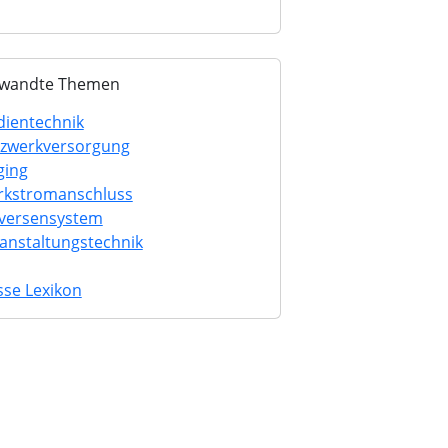
wandte Themen
ientechnik
zwerkversorgung
ging
rkstromanschluss
versensystem
anstaltungstechnik
se Lexikon