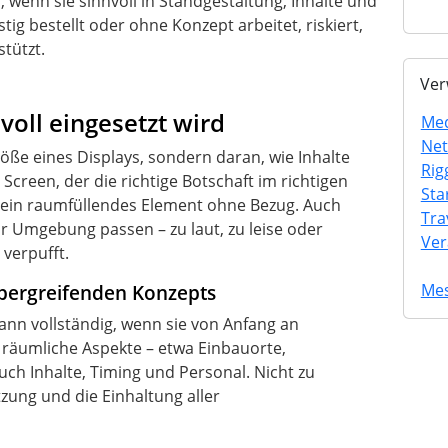
 wenn sie sinnvoll in Standgestaltung, Inhalte und
tig bestellt oder ohne Konzept arbeitet, riskiert,
stützt.
Ver
oll eingesetzt wird
Med
Net
röße eines Displays, sondern daran, wie Inhalte
Rig
 Screen, der die richtige Botschaft im richtigen
Sta
 ein raumfüllendes Element ohne Bezug. Auch
Tra
Umgebung passen – zu laut, zu leise oder
Ver
 verpufft.
übergreifenden Konzepts
Mes
dann vollständig, wenn sie von Anfang an
l räumliche Aspekte – etwa Einbauorte,
auch Inhalte, Timing und Personal. Nicht zu
zung und die Einhaltung aller